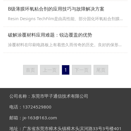
（例如振动和热冲击）的影响。涂覆材料是一门复杂的科学，没
B级薄膜环氧粘合剂的应用技巧与故障解决方案
有一种适合每项工作的最佳涂层或应用方法。这些选择取决于 P
Resin Designs TechFilm是由高性能、部分固化环氧粘合剂膜
CB 的设计、用料和组装。例如，手工刷PCB涂层材料是一个缓
组成的产品线。这些特殊薄膜粘合剂旨在替代双组分液体环氧树
慢、繁琐的过程；但对于小批量应用来说，还是相当适用的。
脂。Techfilm的优势包括干净、精确的粘接厚度和边界、高低温
破解涂覆材料应用难题：锐边覆盖的优势
无论选择哪种方法，都可能发生基本的应用错误，导致涂层...
以及恶劣环境条件耐受性佳。 是什么使这些薄膜不同于传统的
涂覆材料在印刷电路板上有着悠久而传奇的历史。良好的保形涂
粘合剂涂层？让我们回顾一下TechFilm粘合剂的独特优势，并
层可以保护 PCB 组件免受潮湿、腐蚀、污染物以及其他因素
讨论如何最好地实施其独特的应用工艺。 什么是薄膜基粘合
（例如振动和热冲击）的影响。涂覆材料是一门复杂的科学，没
剂？ Tec...
有一种适合每项工作的最佳涂层或应用方法。这些选择取决于 P
首页
上一页
1
下一页
尾页
CB 的设计、用料和组装。例如，手工刷PCB涂层材料是一个缓
慢、繁琐的过程；但对于小批量应用来说，还是相当适用的。
无论选择哪种方法，都可能发生基本的应用错误，导致涂层...
公司名称：东莞市甲子通信技术有限公司
电话：13724529800
邮箱：jx-163@163.com
地址：广东省东莞市樟木头镇樟木头滨河路33号3号楼401